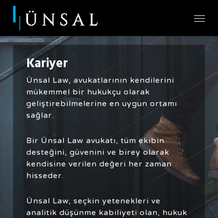
Skip
Menu
to
main
content
Kariyer
Ünsal Law, avukatlarının kendilerini
mükemmel bir hukukçu olarak
geliştirebilmelerine en uygun ortamı
sağlar.
Bir Ünsal Law avukatı, tüm ekibin
desteğini, güvenini ve birey olarak
kendisine verilen değeri her zaman
hisseder.
Ünsal Law, seçkin yetenekleri ve
analitik düşünme kabiliyeti olan, hukuk